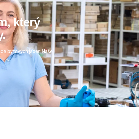
m, který
y.
ace bytových jader. Naše