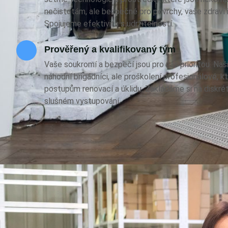
nečistotám, ale bezpečné pro povrchy, vaše zdraví i 
Spojujeme efektivitu s udržitelností.
Prověřený a kvalifikovaný tým
Vaše soukromí a bezpečí jsou pro nás prioritou. Naš
náhodní brigádníci, ale proškolení profesionálové, 
postupům renovací a úklidu. Zakládáme si na diskrét
slušném vystupování.