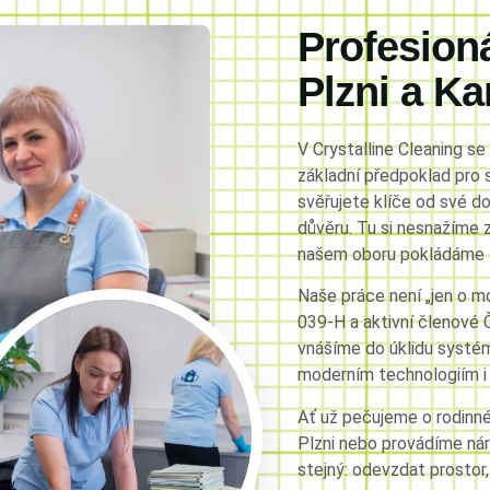
Profesioná
Plzni a K
V Crystalline Cleaning se
základní předpoklad pro 
svěřujete klíče od své 
důvěru. Tu si nesnažíme z
našem oboru pokládáme z
Naše práce není „jen o m
039-H a aktivní členové 
vnášíme do úklidu systém
moderním technologiím i
Ať už pečujeme o rodinn
Plzni nebo provádíme nár
stejný: odevzdat prostor