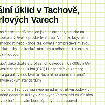
lní úklid v Tachově,
arlových Varech
 na čistotu nedíváme jen jako na nutnost, ale jako na
spokojený život a produktivní práci. Víme, že když nám
domácnosti nebo kanceláře, dáváte nám především svou
ískat sliby, ale konkrétními činy a odborností, kterou v
a klíčovou.
opu“. Jako držitelé profesních osvědčení 69-008E a 69-
České asociace úklidu (CAC) i Hospodářské komory,
 a garantovanou kvalitu. Rozumíme chemii materiálů,
 hygienickým standardům.
é domy v Tachově, spravujeme administrativní budovy v
očné generální úklidy v Karlových Varech, náš cíl zůstává
, ve kterém se vám bude lépe dýchat i pracovat.