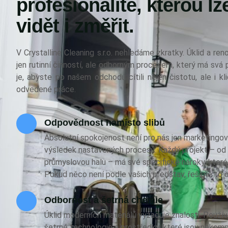
profesionalitě, kterou lz
vidět i změřit.
V Crystalline Cleaning s.r.o. nehledáme zkratky. Úklid a re
jen rutinní činností, ale odborným procesem, který má svá 
je, abyste po našem odchodu cítili nejen čistotu, ale i k
odvedené práce.
Odpovědnost namísto slibů
Absolutní spokojenost není pro nás jen marketingov
výsledek nastavených procesů. Každý projekt – o
průmyslovou halu – má své specifické nároky, kter
Pokud něco není podle vašich představ, řešíme to 
Odbornost a šetrná chemie
Úklid moderních materiálů vyžaduje znalosti. Použ
šetrné technologie a prostředky, které jsou nekomp