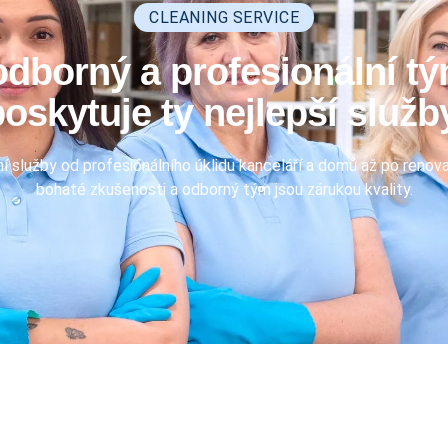
CLEANING SERVICE
borný a profesionální tý
oskytuje ty nejlepší služb
í služby od profesionálního úklidu kanceláří a domů až po renov
bohaté zkušenosti a odborný tým jsou zárukou kvality.