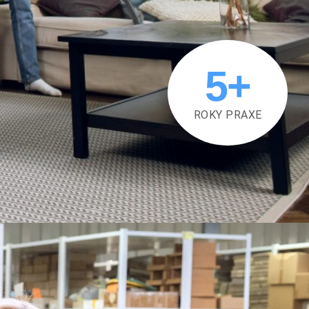
5
+
ROKY PRAXE