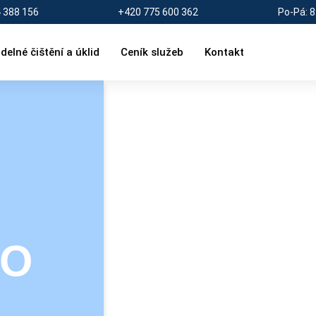
 388 156
+420 775 600 362
Po-Pá: 8
delné čištění a úklid
Ceník služeb
Kontakt
.o