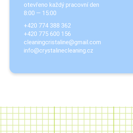
otevřeno každý pracovní den
8:00 — 15:00
+420 774 388 362
+420 775 600 156
cleaningcristaline@gmail.com
info@crystalinecleaning.cz