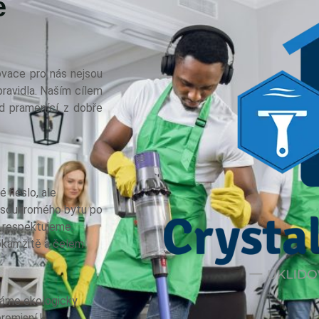
e
novace pro nás nejsou
pravidla. Naším cílem
lid pramenící z dobře
é heslo, ale
d soukromého bytu po
é respektujeme.
okamžitě a čelem.
íváme ekologicky
romisní k