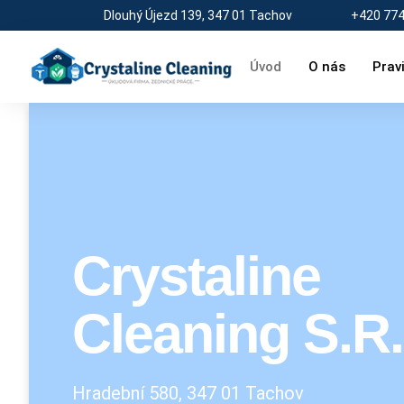
Dlouhý Újezd 139, 347 01 Tachov
+420 774
Úvod
O nás
Pravi
Crystaline
Cleaning S.r
Hradební 580, 347 01 Tachov