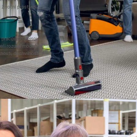
životní prostředí.
i pracovníci nejsou
kteří rozumí moderním
nosti, dochvilnosti a