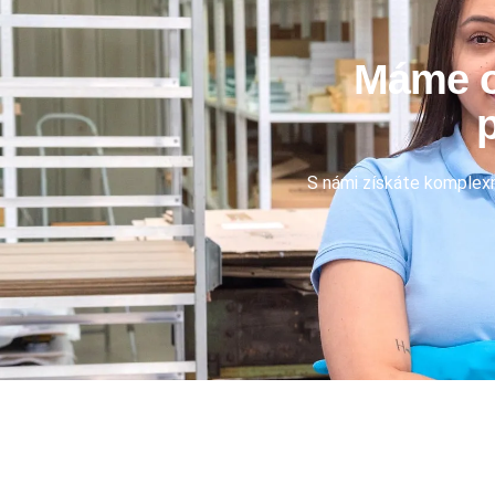
Máme od
p
S námi získáte komplexn